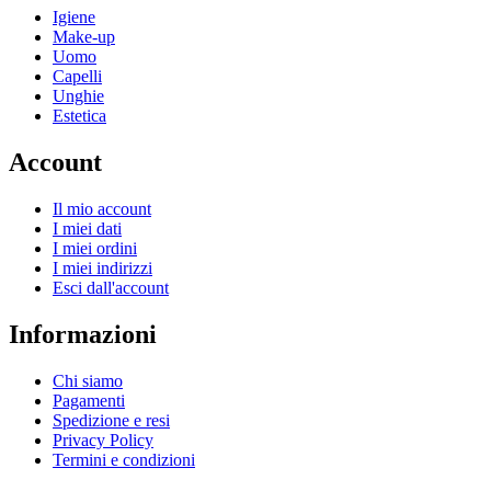
Igiene
Make-up
Uomo
Capelli
Unghie
Estetica
Account
Il mio account
I miei dati
I miei ordini
I miei indirizzi
Esci dall'account
Informazioni
Chi siamo
Pagamenti
Spedizione e resi
Privacy Policy
Termini e condizioni