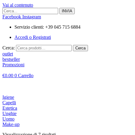
Vai al contenuto
Facebook
Instagram
Servizio clienti: +39 045 715 6884
Accedi o Registrati
Cerca:
Cerca
outlet
bestseller
Promozioni
€
0.00
0
Carrello
Igiene
Capelli
Estetica
Unghie
Uomo
Make-up
Visualizzazione di 7 risultati