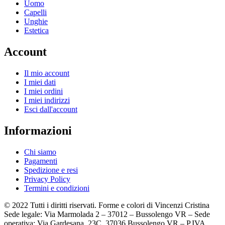
Uomo
Capelli
Unghie
Estetica
Account
Il mio account
I miei dati
I miei ordini
I miei indirizzi
Esci dall'account
Informazioni
Chi siamo
Pagamenti
Spedizione e resi
Privacy Policy
Termini e condizioni
© 2022 Tutti i diritti riservati. Forme e colori di Vincenzi Cristina
Sede legale: Via Marmolada 2 – 37012 – Bussolengo VR – Sede
operativa: Via Gardesana, 23C, 37036 Bussolengo VR – P.IVA