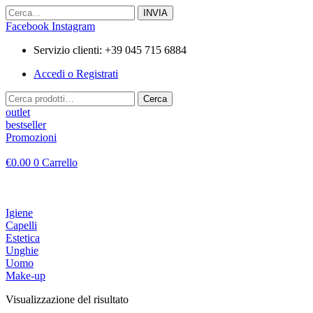
Vai
al
Facebook
Instagram
contenuto
Servizio clienti: +39 045 715 6884
Accedi o Registrati
Cerca:
Cerca
outlet
bestseller
Promozioni
€
0.00
0
Carrello
Igiene
Capelli
Estetica
Unghie
Uomo
Make-up
Visualizzazione del risultato