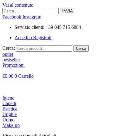
Vai al contenuto
Facebook
Instagram
Servizio clienti: +39 045 715 6884
Accedi o Registrati
Cerca:
Cerca
outlet
bestseller
Promozioni
€
0.00
0
Carrello
Igiene
Capelli
Estetica
Unghie
Uomo
Make-up
Visualizzazione di 4 risultati