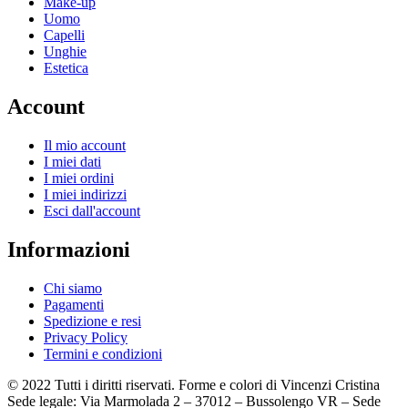
Make-up
Uomo
Capelli
Unghie
Estetica
Account
Il mio account
I miei dati
I miei ordini
I miei indirizzi
Esci dall'account
Informazioni
Chi siamo
Pagamenti
Spedizione e resi
Privacy Policy
Termini e condizioni
© 2022 Tutti i diritti riservati. Forme e colori di Vincenzi Cristina
Sede legale: Via Marmolada 2 – 37012 – Bussolengo VR – Sede