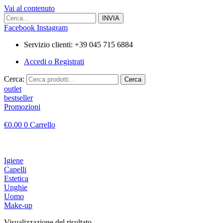
Vai al contenuto
Facebook
Instagram
Servizio clienti: +39 045 715 6884
Accedi o Registrati
Cerca:
Cerca
outlet
bestseller
Promozioni
€
0.00
0
Carrello
Igiene
Capelli
Estetica
Unghie
Uomo
Make-up
Visualizzazione del risultato