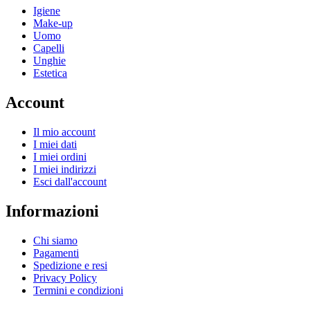
Igiene
Make-up
Uomo
Capelli
Unghie
Estetica
Account
Il mio account
I miei dati
I miei ordini
I miei indirizzi
Esci dall'account
Informazioni
Chi siamo
Pagamenti
Spedizione e resi
Privacy Policy
Termini e condizioni