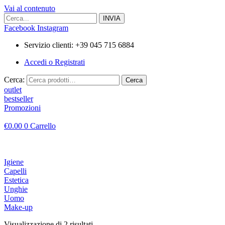
Vai al contenuto
Facebook
Instagram
Servizio clienti: +39 045 715 6884
Accedi o Registrati
Cerca:
Cerca
outlet
bestseller
Promozioni
€
0.00
0
Carrello
Igiene
Capelli
Estetica
Unghie
Uomo
Make-up
Visualizzazione di 2 risultati