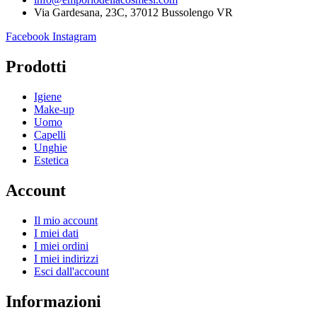
Via Gardesana, 23C, 37012 Bussolengo VR
Facebook
Instagram
Prodotti
Igiene
Make-up
Uomo
Capelli
Unghie
Estetica
Account
Il mio account
I miei dati
I miei ordini
I miei indirizzi
Esci dall'account
Informazioni