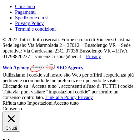
Chi siamo
Pagamenti
Spedizione e resi
Privacy Policy
Termini e condizioni
© 2022 Tutti i diritti riservati. Forme e colori di Vincenzi Cristina
Sede legale: Via Marmolada 2 – 37012 – Bussolengo VR – Sede
operativa: Via Gardesana, 23C, 37036 Bussolengo VR – P.IVA
01798820237 – vincenzicristina@pec.it –
Privacy
Web Agency
SEO Agency
Utilizziamo i cookie sul nostro sito Web per offrirti l'esperienza più
pertinente ricordando le tue preferenze e ripetendo le visite.
Cliccando su "Accetta tutto", acconsenti all'uso di TUTTI i cookie.
Tuttavia, puoi visitare "Impostazioni cookie" per fornire un
consenso controllato.
Link alla Policy Privacy
Rifiuta tutto
Impostazioni
Accetto tutto
Consenso
Chiudi