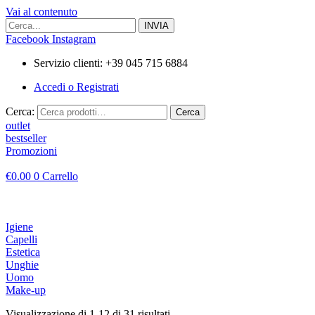
Vai al contenuto
Facebook
Instagram
Servizio clienti: +39 045 715 6884
Accedi o Registrati
Cerca:
Cerca
outlet
bestseller
Promozioni
€
0.00
0
Carrello
Igiene
Capelli
Estetica
Unghie
Uomo
Make-up
Visualizzazione di 1-12 di 31 risultati