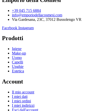
+39 045 715 6884
info@emporiodellacosmesi.com
Via Gardesana, 23C, 37012 Bussolengo VR
Facebook
Instagram
Prodotti
Igiene
Make-up
Uomo
Capelli
Unghie
Estetica
Account
Il mio account
I miei dati
I miei ordini
I miei indirizzi
Esci dall'account