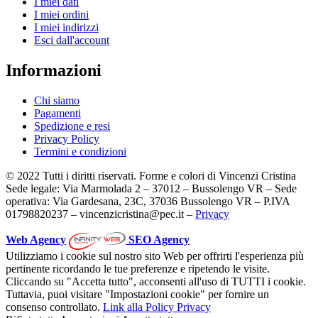
I miei dati
I miei ordini
I miei indirizzi
Esci dall'account
Informazioni
Chi siamo
Pagamenti
Spedizione e resi
Privacy Policy
Termini e condizioni
© 2022 Tutti i diritti riservati. Forme e colori di Vincenzi Cristina
Sede legale: Via Marmolada 2 – 37012 – Bussolengo VR – Sede
operativa: Via Gardesana, 23C, 37036 Bussolengo VR – P.IVA
01798820237 – vincenzicristina@pec.it –
Privacy
Web Agency
SEO Agency
Utilizziamo i cookie sul nostro sito Web per offrirti l'esperienza più
pertinente ricordando le tue preferenze e ripetendo le visite.
Cliccando su "Accetta tutto", acconsenti all'uso di TUTTI i cookie.
Tuttavia, puoi visitare "Impostazioni cookie" per fornire un
consenso controllato.
Link alla Policy Privacy