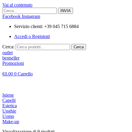
Vai al contenuto
Facebook
Instagram
Servizio clienti: +39 045 715 6884
Accedi o Registrati
Cerca:
Cerca
outlet
bestseller
Promozioni
€
0.00
0
Carrello
Igiene
Capelli
Estetica
Unghie
Uomo
Make-up
Visualizzazione di 9 risultati