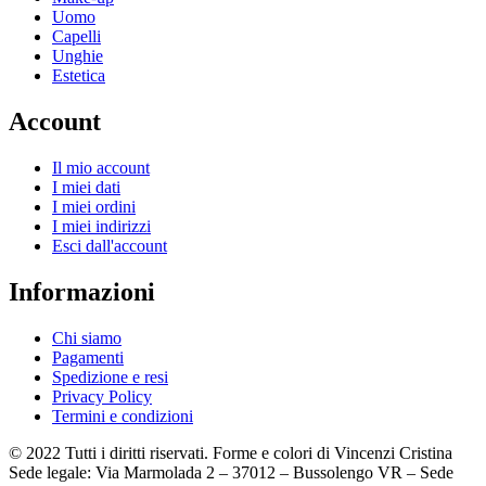
Uomo
Capelli
Unghie
Estetica
Account
Il mio account
I miei dati
I miei ordini
I miei indirizzi
Esci dall'account
Informazioni
Chi siamo
Pagamenti
Spedizione e resi
Privacy Policy
Termini e condizioni
© 2022 Tutti i diritti riservati. Forme e colori di Vincenzi Cristina
Sede legale: Via Marmolada 2 – 37012 – Bussolengo VR – Sede