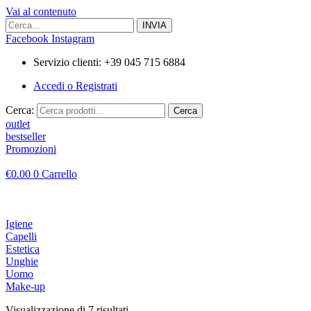
Vai al contenuto
Facebook
Instagram
Servizio clienti: +39 045 715 6884
Accedi o Registrati
Cerca:
Cerca
outlet
bestseller
Promozioni
€
0.00
0
Carrello
Igiene
Capelli
Estetica
Unghie
Uomo
Make-up
Visualizzazione di 7 risultati