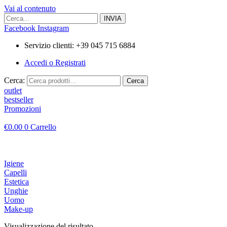
Vai al contenuto
Facebook
Instagram
Servizio clienti: +39 045 715 6884
Accedi o Registrati
Cerca:
Cerca
outlet
bestseller
Promozioni
€
0.00
0
Carrello
Igiene
Capelli
Estetica
Unghie
Uomo
Make-up
Visualizzazione del risultato