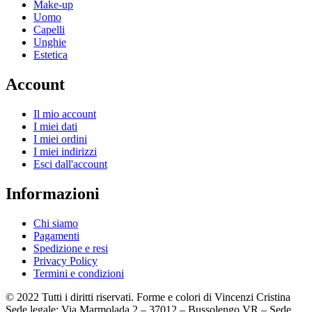
Make-up
Uomo
Capelli
Unghie
Estetica
Account
Il mio account
I miei dati
I miei ordini
I miei indirizzi
Esci dall'account
Informazioni
Chi siamo
Pagamenti
Spedizione e resi
Privacy Policy
Termini e condizioni
© 2022 Tutti i diritti riservati. Forme e colori di Vincenzi Cristina
Sede legale: Via Marmolada 2 – 37012 – Bussolengo VR – Sede