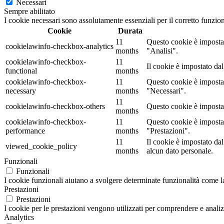
Necessari
Sempre abilitato
I cookie necessari sono assolutamente essenziali per il corretto funzio
Cookie
Durata
11
Questo cookie è impostat
cookielawinfo-checkbox-analytics
months
"Analisi".
cookielawinfo-checkbox-
11
Il cookie è impostato da
functional
months
cookielawinfo-checkbox-
11
Questo cookie è impostat
necessary
months
"Necessari".
11
cookielawinfo-checkbox-others
Questo cookie è impostat
months
cookielawinfo-checkbox-
11
Questo cookie è impostat
performance
months
"Prestazioni".
11
Il cookie è impostato d
viewed_cookie_policy
months
alcun dato personale.
Funzionali
Funzionali
I cookie funzionali aiutano a svolgere determinate funzionalità come la 
Prestazioni
Prestazioni
I cookie per le prestazioni vengono utilizzati per comprendere e analizz
Analytics