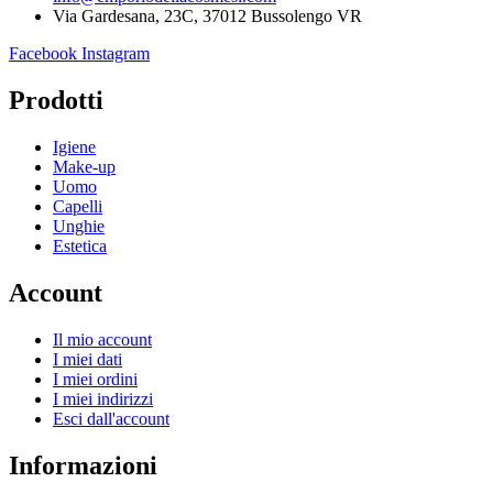
Via Gardesana, 23C, 37012 Bussolengo VR
Facebook
Instagram
Prodotti
Igiene
Make-up
Uomo
Capelli
Unghie
Estetica
Account
Il mio account
I miei dati
I miei ordini
I miei indirizzi
Esci dall'account
Informazioni