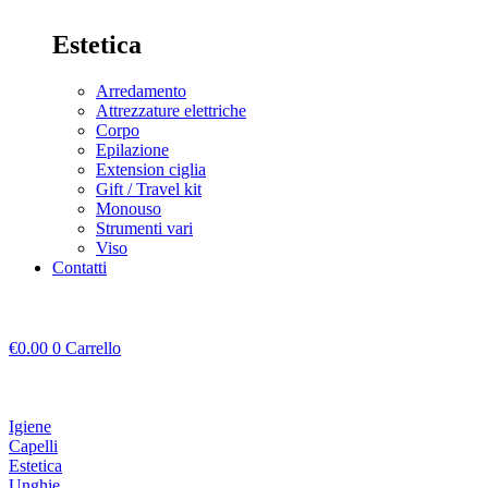
Estetica
Arredamento
Attrezzature elettriche
Corpo
Epilazione
Extension ciglia
Gift / Travel kit
Monouso
Strumenti vari
Viso
Contatti
€
0.00
0
Carrello
Igiene
Capelli
Estetica
Unghie