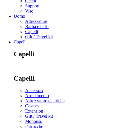
Occhi
Supporti
Viso
Uomo
Attrezzature
Barba e baffi
Capelli
Gift / Travel kit
Capelli
Capelli
Capelli
Accessori
Arredamento
Attrezzature elettriche
Cosmesi
Extension
Gift / Travel kit
Monouso
Parrucche