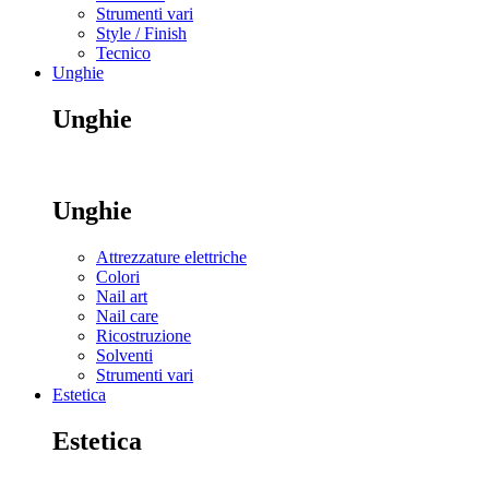
Strumenti vari
Style / Finish
Tecnico
Unghie
Unghie
Unghie
Attrezzature elettriche
Colori
Nail art
Nail care
Ricostruzione
Solventi
Strumenti vari
Estetica
Estetica