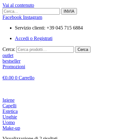
Vai al contenuto
Facebook
Instagram
Servizio clienti: +39 045 715 6884
Accedi o Registrati
Cerca:
Cerca
outlet
bestseller
Promozioni
€
0.00
0
Carrello
Igiene
Capelli
Estetica
Unghie
Uomo
Make-up
Visualizzazione di 2 risultati