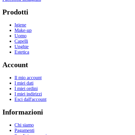
Prodotti
Igiene
Make-up
Uomo
Capelli
Unghie
Estetica
Account
Il mio account
I miei dati
I miei ordini
I miei indirizzi
Esci dall'account
Informazioni
Chi siamo
Pagamenti