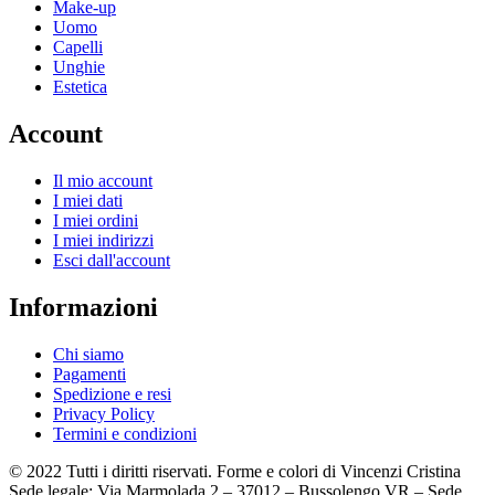
Make-up
Uomo
Capelli
Unghie
Estetica
Account
Il mio account
I miei dati
I miei ordini
I miei indirizzi
Esci dall'account
Informazioni
Chi siamo
Pagamenti
Spedizione e resi
Privacy Policy
Termini e condizioni
© 2022 Tutti i diritti riservati. Forme e colori di Vincenzi Cristina
Sede legale: Via Marmolada 2 – 37012 – Bussolengo VR – Sede