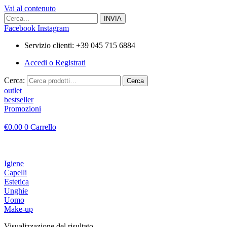
Vai al contenuto
Facebook
Instagram
Servizio clienti: +39 045 715 6884
Accedi o Registrati
Cerca:
Cerca
outlet
bestseller
Promozioni
€
0.00
0
Carrello
Igiene
Capelli
Estetica
Unghie
Uomo
Make-up
Visualizzazione del risultato