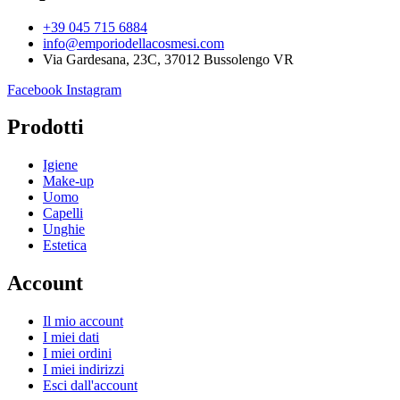
+39 045 715 6884
info@emporiodellacosmesi.com
Via Gardesana, 23C, 37012 Bussolengo VR
Facebook
Instagram
Prodotti
Igiene
Make-up
Uomo
Capelli
Unghie
Estetica
Account
Il mio account
I miei dati
I miei ordini
I miei indirizzi
Esci dall'account