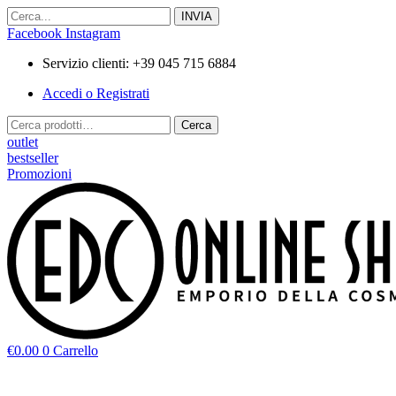
Vai
al
Facebook
Instagram
contenuto
Servizio clienti: +39 045 715 6884
Accedi o Registrati
Cerca:
Cerca
outlet
bestseller
Promozioni
€
0.00
0
Carrello