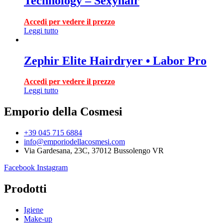
Technology – Sexyhair
Accedi per vedere il prezzo
Leggi tutto
Zephir Elite Hairdryer • Labor Pro
Accedi per vedere il prezzo
Leggi tutto
Emporio della Cosmesi
+39 045 715 6884
info@emporiodellacosmesi.com
Via Gardesana, 23C, 37012 Bussolengo VR
Facebook
Instagram
Prodotti
Igiene
Make-up