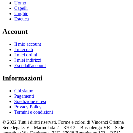
Uomo
Capelli
Unghie
Estetica
Account
Il mio account
I miei dati
I miei ordini
I miei indirizzi
Esci dall'account
Informazioni
Chi siamo
Pagamenti
Spedizione e resi
Privacy Policy
Termini e condizioni
© 2022 Tutti i diritti riservati. Forme e colori di Vincenzi Cristina
Sede legale: Via Marmolada 2 – 37012 – Bussolengo VR – Sede
operativa: Via Gardesana, 23C, 37036 Bussolengo VR – P.IVA