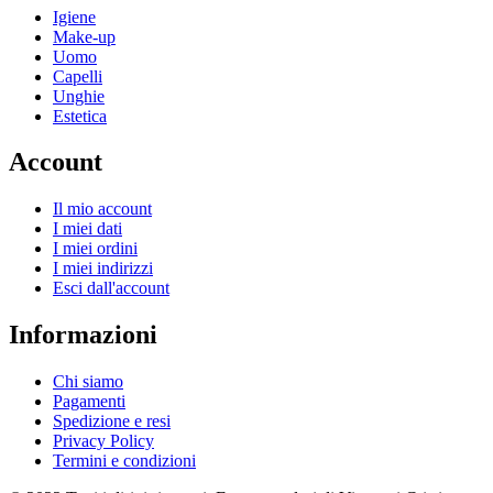
Igiene
Make-up
Uomo
Capelli
Unghie
Estetica
Account
Il mio account
I miei dati
I miei ordini
I miei indirizzi
Esci dall'account
Informazioni
Chi siamo
Pagamenti
Spedizione e resi
Privacy Policy
Termini e condizioni