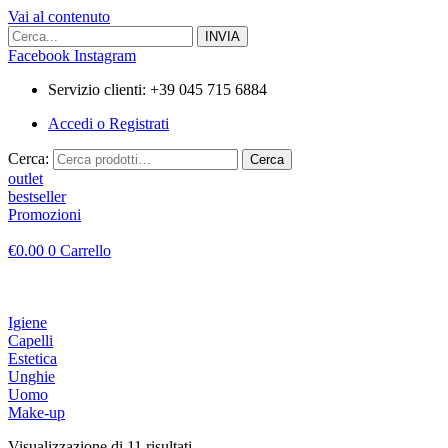
Vai al contenuto
Facebook
Instagram
Servizio clienti: +39 045 715 6884
Accedi o Registrati
Cerca:
Cerca
outlet
bestseller
Promozioni
€
0.00
0
Carrello
Igiene
Capelli
Estetica
Unghie
Uomo
Make-up
Visualizzazione di 11 risultati