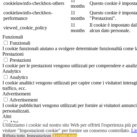
11
cookielawinfo-checkbox-others
Questo cookie è impostat
months
cookielawinfo-checkbox-
11
Questo cookie è impostat
performance
months
"Prestazioni".
11
Il cookie è impostato d
viewed_cookie_policy
months
alcun dato personale.
Funzionali
Funzionali
I cookie funzionali aiutano a svolgere determinate funzionalità come la 
Prestazioni
Prestazioni
I cookie per le prestazioni vengono utilizzati per comprendere e analizz
Analytics
Analytics
I cookie analitici vengono utilizzati per capire come i visitatori inter
traffico, ecc.
Advertisement
Advertisement
I cookie pubblicitari vengono utilizzati per fornire ai visitatori annun
personalizzati.
Altri
Altri
Utilizziamo i cookie sul nostro sito Web per offrirti l'esperienza più p
Altri cookie non classificati sono quelli che vengono analizzati e non s
visitare "Impostazioni cookie" per fornire un consenso controllato.
Lin
ACCETTA E SALVA
Rifiuta tutto
Impostazioni
Accetto tutto