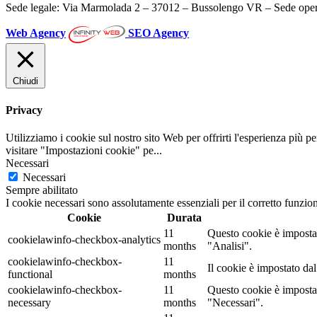
Sede legale: Via Marmolada 2 – 37012 – Bussolengo VR – Sede oper
Web Agency
SEO Agency
Chiudi
Privacy
Utilizziamo i cookie sul nostro sito Web per offrirti l'esperienza più p
visitare "Impostazioni cookie" pe
...
Necessari
Necessari
Sempre abilitato
I cookie necessari sono assolutamente essenziali per il corretto funzio
Cookie
Durata
11
Questo cookie è impostat
cookielawinfo-checkbox-analytics
months
"Analisi".
cookielawinfo-checkbox-
11
Il cookie è impostato da
functional
months
cookielawinfo-checkbox-
11
Questo cookie è impostat
necessary
months
"Necessari".