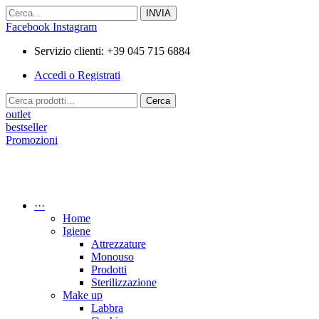
Vai
al
Facebook
Instagram
contenuto
Servizio clienti: +39 045 715 6884
Accedi o Registrati
Cerca:
Cerca
outlet
bestseller
Promozioni
···
Home
Igiene
Attrezzature
Monouso
Prodotti
Sterilizzazione
Make up
Labbra