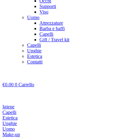
Occhi
Supporti
Viso
Uomo
Attrezzature
Barba e baffi
Capelli
Gift / Travel kit
Capelli
Unghie
Estetica
Contatti
€
0.00
0
Carrello
Igiene
Capelli
Estetica
Unghie
Uomo
Make-up