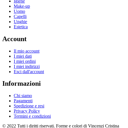
Igiene
Make-up
Uomo
Capelli
Unghie
Estetica
Account
Il mio account
I miei dati
I miei ordini
I miei indirizzi
Esci dall'account
Informazioni
Chi siamo
Pagamenti
Spedizione e resi
Privacy Policy
Termini e condizioni
© 2022 Tutti i diritti riservati. Forme e colori di Vincenzi Cristina