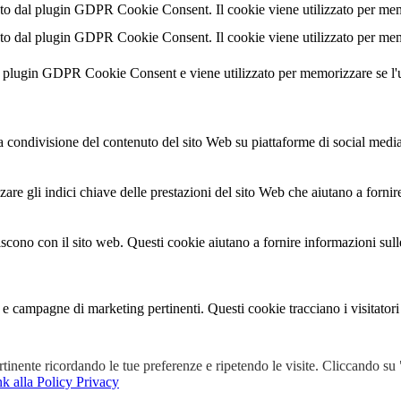
o dal plugin GDPR Cookie Consent. Il cookie viene utilizzato per memor
o dal plugin GDPR Cookie Consent. Il cookie viene utilizzato per memor
al plugin GDPR Cookie Consent e viene utilizzato per memorizzare se l'
condivisione del contenuto del sito Web su piattaforme di social media, l
are gli indici chiave delle prestazioni del sito Web che aiutano a fornire
agiscono con il sito web. Questi cookie aiutano a fornire informazioni sul
ci e campagne di marketing pertinenti. Questi cookie tracciano i visitator
ertinente ricordando le tue preferenze e ripetendo le visite. Cliccando s
ono ancora stati classificati in una categoria.
k alla Policy Privacy