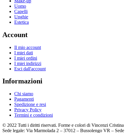
Make-up
Uomo
Capelli
Unghie
Estetica
Account
Il mio account
I miei dati
I miei ordini
I miei indirizzi
Esci dall'account
Informazioni
Chi siamo
Pagamenti
Spedizione e resi
Privacy Policy
Termini e condizioni
© 2022 Tutti i diritti riservati. Forme e colori di Vincenzi Cristina
Sede legale: Via Marmolada 2 – 37012 – Bussolengo VR – Sede