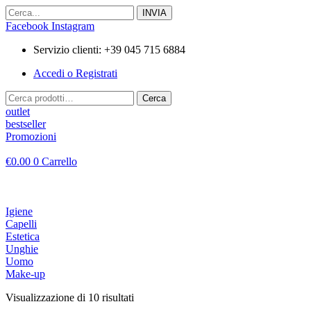
Vai
al
Facebook
Instagram
contenuto
Servizio clienti: +39 045 715 6884
Accedi o Registrati
Cerca:
Cerca
outlet
bestseller
Promozioni
€
0.00
0
Carrello
Igiene
Capelli
Estetica
Unghie
Uomo
Make-up
Visualizzazione di 10 risultati