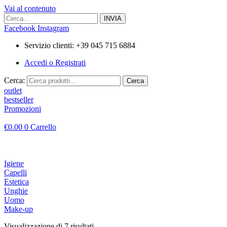
Vai al contenuto
Facebook
Instagram
Servizio clienti: +39 045 715 6884
Accedi o Registrati
Cerca:
Cerca
outlet
bestseller
Promozioni
€
0.00
0
Carrello
Igiene
Capelli
Estetica
Unghie
Uomo
Make-up
Visualizzazione di 7 risultati