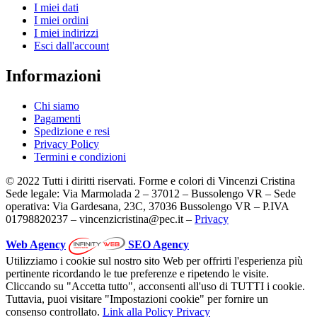
I miei dati
I miei ordini
I miei indirizzi
Esci dall'account
Informazioni
Chi siamo
Pagamenti
Spedizione e resi
Privacy Policy
Termini e condizioni
© 2022 Tutti i diritti riservati. Forme e colori di Vincenzi Cristina
Sede legale: Via Marmolada 2 – 37012 – Bussolengo VR – Sede
operativa: Via Gardesana, 23C, 37036 Bussolengo VR – P.IVA
01798820237 – vincenzicristina@pec.it –
Privacy
Web Agency
SEO Agency
Utilizziamo i cookie sul nostro sito Web per offrirti l'esperienza più
pertinente ricordando le tue preferenze e ripetendo le visite.
Cliccando su "Accetta tutto", acconsenti all'uso di TUTTI i cookie.
Tuttavia, puoi visitare "Impostazioni cookie" per fornire un
consenso controllato.
Link alla Policy Privacy