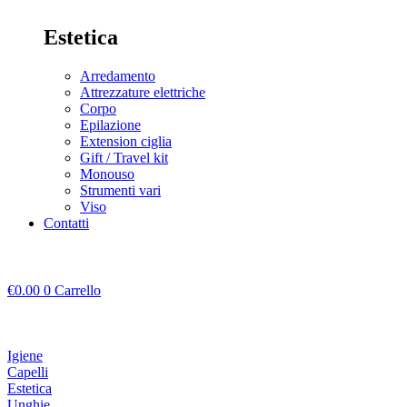
Estetica
Arredamento
Attrezzature elettriche
Corpo
Epilazione
Extension ciglia
Gift / Travel kit
Monouso
Strumenti vari
Viso
Contatti
€
0.00
0
Carrello
Igiene
Capelli
Estetica
Unghie