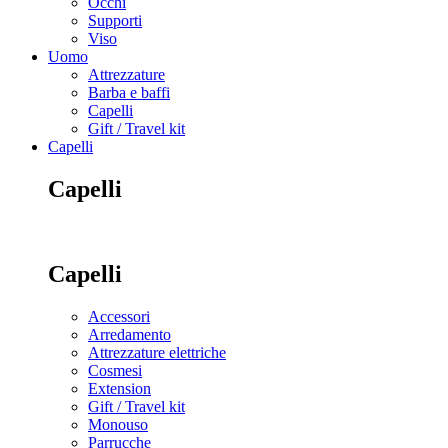
Occhi
Supporti
Viso
Uomo
Attrezzature
Barba e baffi
Capelli
Gift / Travel kit
Capelli
Capelli
Capelli
Accessori
Arredamento
Attrezzature elettriche
Cosmesi
Extension
Gift / Travel kit
Monouso
Parrucche