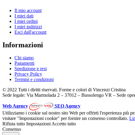
Il mio account
I miei dati
I miei ordini
I miei indirizzi
Esci dall'account
Informazioni
Chi siamo
Pagamenti
Spedizione e resi
Privacy Policy
Termini e condizioni
© 2022 Tutti i diritti riservati. Forme e colori di Vincenzi Cristina
Sede legale: Via Marmolada 2 – 37012 – Bussolengo VR – Sede oper
Web Agency
SEO Agency
Utilizziamo i cookie sul nostro sito Web per offrirti l'esperienza più p
visitare "Impostazioni cookie" per fornire un consenso controllato.
Lin
Rifiuta tutto
Impostazioni
Accetto tutto
Consenso