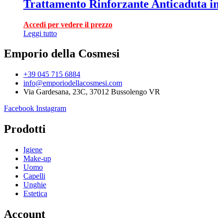
Trattamento Rinforzante Anticaduta in 
Accedi per vedere il prezzo
Leggi tutto
Emporio della Cosmesi
+39 045 715 6884
info@emporiodellacosmesi.com
Via Gardesana, 23C, 37012 Bussolengo VR
Facebook
Instagram
Prodotti
Igiene
Make-up
Uomo
Capelli
Unghie
Estetica
Account