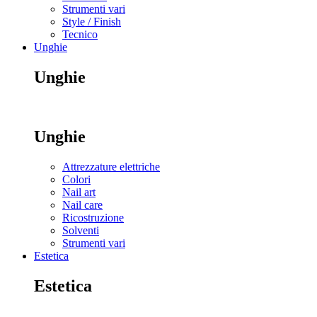
Strumenti vari
Style / Finish
Tecnico
Unghie
Unghie
Unghie
Attrezzature elettriche
Colori
Nail art
Nail care
Ricostruzione
Solventi
Strumenti vari
Estetica
Estetica