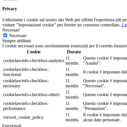
Privacy
Utilizziamo i cookie sul nostro sito Web per offrirti l'esperienza più p
visitare "Impostazioni cookie" per fornire un consenso controllato.
Lin
Necessari
Necessari
Sempre abilitato
I cookie necessari sono assolutamente essenziali per il corretto funzio
Cookie
Durata
11
Questo cookie è impostat
cookielawinfo-checkbox-analytics
months
"Analisi".
cookielawinfo-checkbox-
11
Il cookie è impostato da
functional
months
cookielawinfo-checkbox-
11
Questo cookie è impostat
necessary
months
"Necessari".
11
cookielawinfo-checkbox-others
Questo cookie è impostat
months
cookielawinfo-checkbox-
11
Questo cookie è impostat
performance
months
"Prestazioni".
11
Il cookie è impostato d
viewed_cookie_policy
months
alcun dato personale.
Funzionali