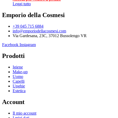
Leggi tutto
Emporio della Cosmesi
+39 045 715 6884
info@emporiodellacosmesi.com
Via Gardesana, 23C, 37012 Bussolengo VR
Facebook
Instagram
Prodotti
Igiene
Make-up
Uomo
Capelli
Unghie
Estetica
Account
Il mio account
I miei dati