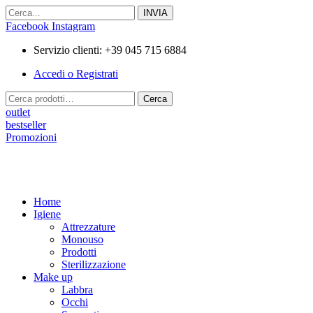
Vai
al
Facebook
Instagram
contenuto
Servizio clienti: +39 045 715 6884
Accedi o Registrati
Cerca:
Cerca
outlet
bestseller
Promozioni
Home
Igiene
Attrezzature
Monouso
Prodotti
Sterilizzazione
Make up
Labbra
Occhi