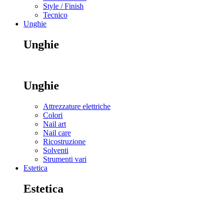
Style / Finish
Tecnico
Unghie
Unghie
Unghie
Attrezzature elettriche
Colori
Nail art
Nail care
Ricostruzione
Solventi
Strumenti vari
Estetica
Estetica