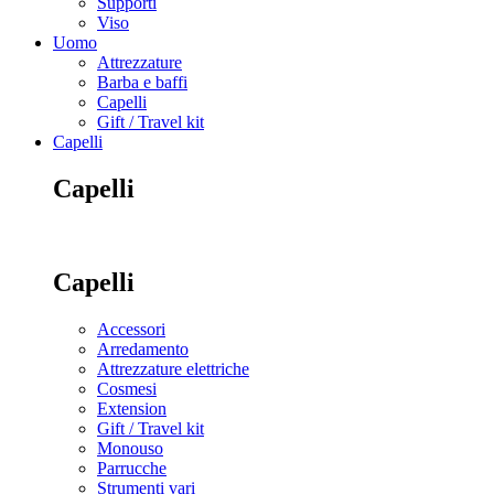
Supporti
Viso
Uomo
Attrezzature
Barba e baffi
Capelli
Gift / Travel kit
Capelli
Capelli
Capelli
Accessori
Arredamento
Attrezzature elettriche
Cosmesi
Extension
Gift / Travel kit
Monouso
Parrucche
Strumenti vari