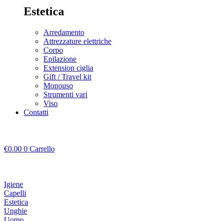
Estetica
Arredamento
Attrezzature elettriche
Corpo
Epilazione
Extension ciglia
Gift / Travel kit
Monouso
Strumenti vari
Viso
Contatti
€
0.00
0
Carrello
Igiene
Capelli
Estetica
Unghie
Uomo