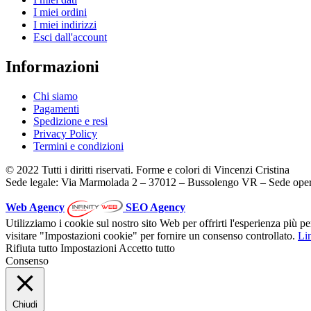
I miei ordini
I miei indirizzi
Esci dall'account
Informazioni
Chi siamo
Pagamenti
Spedizione e resi
Privacy Policy
Termini e condizioni
© 2022 Tutti i diritti riservati. Forme e colori di Vincenzi Cristina
Sede legale: Via Marmolada 2 – 37012 – Bussolengo VR – Sede oper
Web Agency
SEO Agency
Utilizziamo i cookie sul nostro sito Web per offrirti l'esperienza più p
visitare "Impostazioni cookie" per fornire un consenso controllato.
Lin
Rifiuta tutto
Impostazioni
Accetto tutto
Consenso
Chiudi