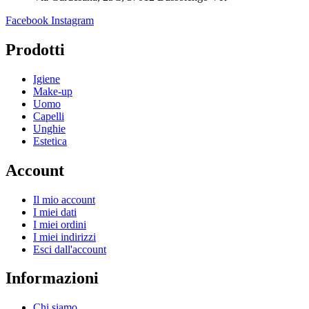
Facebook
Instagram
Prodotti
Igiene
Make-up
Uomo
Capelli
Unghie
Estetica
Account
Il mio account
I miei dati
I miei ordini
I miei indirizzi
Esci dall'account
Informazioni
Chi siamo