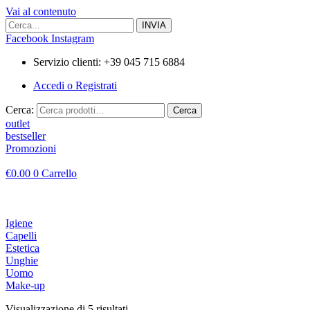
Vai al contenuto
Facebook
Instagram
Servizio clienti: +39 045 715 6884
Accedi o Registrati
Cerca:
Cerca
outlet
bestseller
Promozioni
€
0.00
0
Carrello
Igiene
Capelli
Estetica
Unghie
Uomo
Make-up
Visualizzazione di 5 risultati