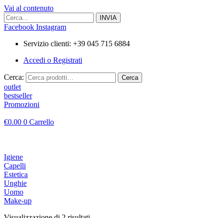
Vai al contenuto
Facebook
Instagram
Servizio clienti: +39 045 715 6884
Accedi o Registrati
Cerca:
Cerca
outlet
bestseller
Promozioni
€
0.00
0
Carrello
Igiene
Capelli
Estetica
Unghie
Uomo
Make-up
Visualizzazione di 2 risultati