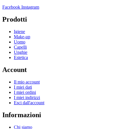
Facebook
Instagram
Prodotti
Igiene
Make-up
Uomo
Capelli
Unghie
Estetica
Account
Il mio account
I miei dati
I miei ordini
I miei indirizzi
Esci dall'account
Informazioni
Chi siamo