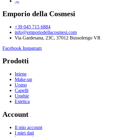
→
Emporio della Cosmesi
+39 045 715 6884
info@emporiodellacosmesi.com
Via Gardesana, 23C, 37012 Bussolengo VR
Facebook
Instagram
Prodotti
Igiene
Make-up
Uomo
Capelli
Unghie
Estetica
Account
Il mio account
I miei dati