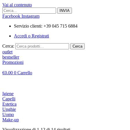
Vai al contenuto
Facebook
Instagram
Servizio clienti: +39 045 715 6884
Accedi o Registrati
Cerca:
Cerca
outlet
bestseller
Promozioni
€
0.00
0
Carrello
Igiene
Capelli
Estetica
Unghie
Uomo
Make-up
Visualizzazione di 1-12 di 14 risultati