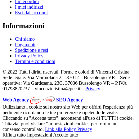
I miei ordini
I miei indirizzi
Esci dall'account
Informazioni
Chi siamo
Pagamenti
Spedizione e resi
Privacy Policy
Termini e condizioni
© 2022 Tutti i diritti riservati. Forme e colori di Vincenzi Cristina
Sede legale: Via Marmolada 2 – 37012 – Bussolengo VR – Sede
operativa: Via Gardesana, 23C, 37036 Bussolengo VR – P.IVA
01798820237 – vincenzicristina@pec.it –
Privacy
Web Agency
SEO Agency
Utilizziamo i cookie sul nostro sito Web per offrirti l'esperienza più
pertinente ricordando le tue preferenze e ripetendo le visite.
Cliccando su "Accetta tutto", acconsenti all'uso di TUTTI i cookie.
Tuttavia, puoi visitare "Impostazioni cookie" per fornire un
consenso controllato.
Link alla Policy Privacy
Rifiuta tutto
Impostazioni
Accetto tutto