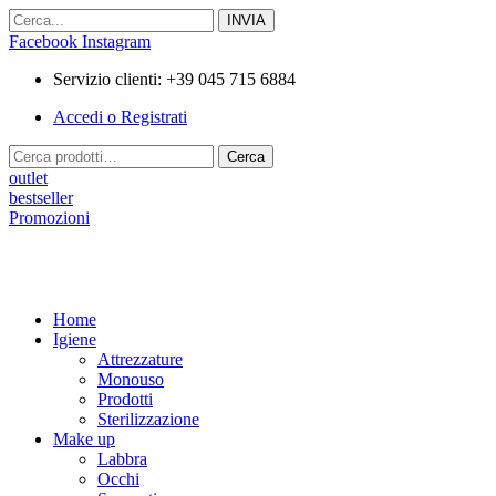
Vai
al
Facebook
Instagram
contenuto
Servizio clienti: +39 045 715 6884
Accedi o Registrati
Cerca:
Cerca
outlet
bestseller
Promozioni
Home
Igiene
Attrezzature
Monouso
Prodotti
Sterilizzazione
Make up
Labbra
Occhi