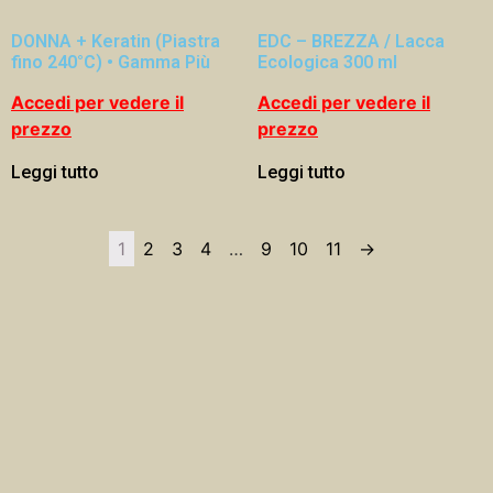
DONNA + Keratin (Piastra
EDC – BREZZA / Lacca
fino 240°C) • Gamma Più
Ecologica 300 ml
Accedi per vedere il
Accedi per vedere il
prezzo
prezzo
Leggi tutto
Leggi tutto
1
2
3
4
…
9
10
11
→