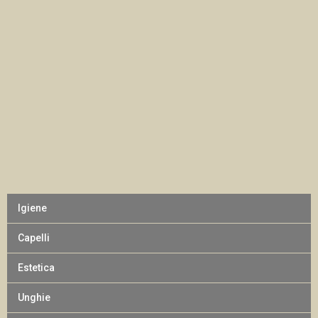
Igiene
Capelli
Estetica
Unghie