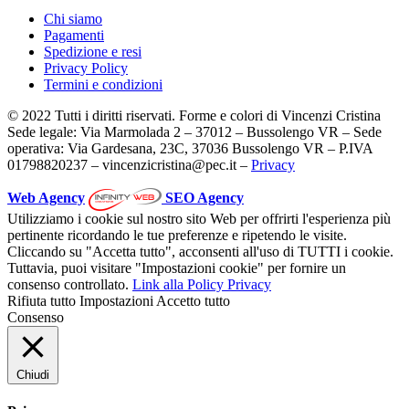
Chi siamo
Pagamenti
Spedizione e resi
Privacy Policy
Termini e condizioni
© 2022 Tutti i diritti riservati. Forme e colori di Vincenzi Cristina
Sede legale: Via Marmolada 2 – 37012 – Bussolengo VR – Sede
operativa: Via Gardesana, 23C, 37036 Bussolengo VR – P.IVA
01798820237 – vincenzicristina@pec.it –
Privacy
Web Agency
SEO Agency
Utilizziamo i cookie sul nostro sito Web per offrirti l'esperienza più
pertinente ricordando le tue preferenze e ripetendo le visite.
Cliccando su "Accetta tutto", acconsenti all'uso di TUTTI i cookie.
Tuttavia, puoi visitare "Impostazioni cookie" per fornire un
consenso controllato.
Link alla Policy Privacy
Rifiuta tutto
Impostazioni
Accetto tutto
Consenso
Chiudi