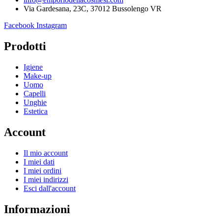
Via Gardesana, 23C, 37012 Bussolengo VR
Facebook
Instagram
Prodotti
Igiene
Make-up
Uomo
Capelli
Unghie
Estetica
Account
Il mio account
I miei dati
I miei ordini
I miei indirizzi
Esci dall'account
Informazioni