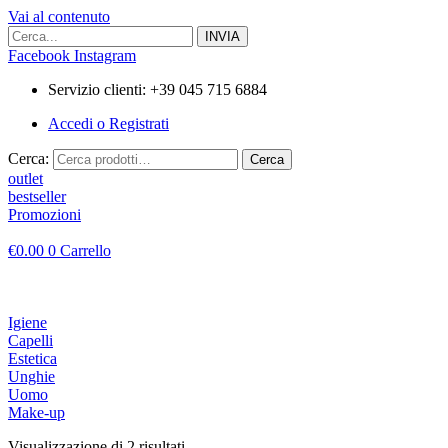
Vai al contenuto
Facebook
Instagram
Servizio clienti: +39 045 715 6884
Accedi o Registrati
Cerca:
Cerca
outlet
bestseller
Promozioni
€
0.00
0
Carrello
Igiene
Capelli
Estetica
Unghie
Uomo
Make-up
Visualizzazione di 2 risultati