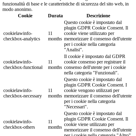
funzionalità di base e le caratteristiche di sicurezza del sito web, in
modo anonimo.
Cookie
Durata
Descrizione
Questo cookie è impostato dal
plugin GDPR Cookie Consent. Il
cookielawinfo-
11
cookie viene utilizzato per
checkbox-analytics
months
memorizzare il consenso dell'utente
per i cookie nella categoria
"Analisi".
Il cookie è impostato dal GDPR
cookielawinfo-
11
cookie consenso per registrare il
checkbox-functional
months
consenso dell'utente per i cookie
nella categoria "Funzionali".
Questo cookie è impostato dal
plugin GDPR Cookie Consent. I
cookielawinfo-
11
cookie vengono utilizzati per
checkbox-necessary
months
memorizzare il consenso dell'utente
per i cookie nella categoria
"Necessari".
Questo cookie è impostato dal
plugin GDPR Cookie Consent. Il
cookielawinfo-
11
cookie viene utilizzato per
checkbox-others
months
memorizzare il consenso dell'utente
per i cookie nella categoria "Altro".