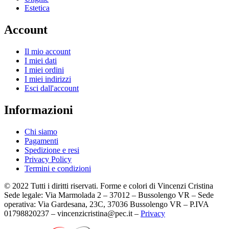
Estetica
Account
Il mio account
I miei dati
I miei ordini
I miei indirizzi
Esci dall'account
Informazioni
Chi siamo
Pagamenti
Spedizione e resi
Privacy Policy
Termini e condizioni
© 2022 Tutti i diritti riservati. Forme e colori di Vincenzi Cristina
Sede legale: Via Marmolada 2 – 37012 – Bussolengo VR – Sede
operativa: Via Gardesana, 23C, 37036 Bussolengo VR – P.IVA
01798820237 – vincenzicristina@pec.it –
Privacy