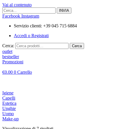
Vai al contenuto
Facebook
Instagram
Servizio clienti: +39 045 715 6884
Accedi o Registrati
Cerca:
Cerca
outlet
bestseller
Promozioni
€
0.00
0
Carrello
Igiene
Capelli
Estetica
Unghie
Uomo
Make-up
Visualizzazione di 7 risultati