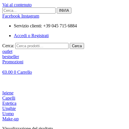
Vai al contenuto
Facebook
Instagram
Servizio clienti: +39 045 715 6884
Accedi o Registrati
Cerca:
Cerca
outlet
bestseller
Promozioni
€
0.00
0
Carrello
Igiene
Capelli
Estetica
Unghie
Uomo
Make-up
Visualizzazione del risultato