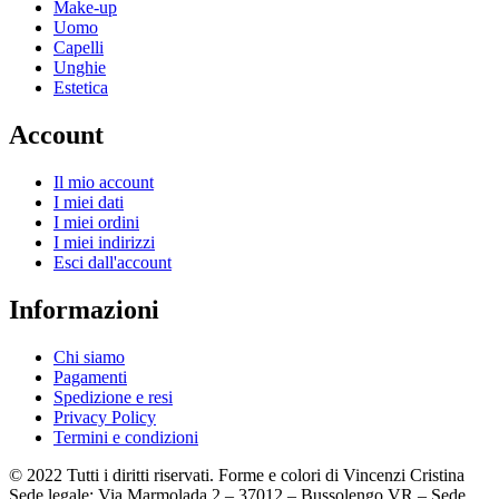
Make-up
Uomo
Capelli
Unghie
Estetica
Account
Il mio account
I miei dati
I miei ordini
I miei indirizzi
Esci dall'account
Informazioni
Chi siamo
Pagamenti
Spedizione e resi
Privacy Policy
Termini e condizioni
© 2022 Tutti i diritti riservati. Forme e colori di Vincenzi Cristina
Sede legale: Via Marmolada 2 – 37012 – Bussolengo VR – Sede