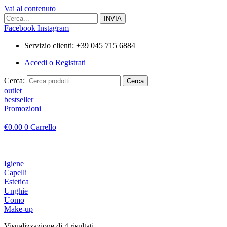
Vai al contenuto
Facebook
Instagram
Servizio clienti: +39 045 715 6884
Accedi o Registrati
Cerca:
Cerca
outlet
bestseller
Promozioni
€
0.00
0
Carrello
Igiene
Capelli
Estetica
Unghie
Uomo
Make-up
Visualizzazione di 4 risultati