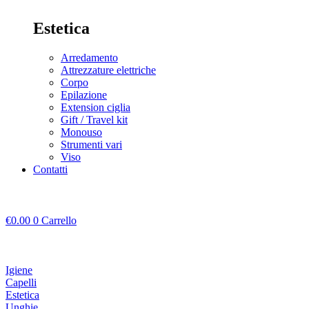
Estetica
Arredamento
Attrezzature elettriche
Corpo
Epilazione
Extension ciglia
Gift / Travel kit
Monouso
Strumenti vari
Viso
Contatti
€
0.00
0
Carrello
Igiene
Capelli
Estetica
Unghie