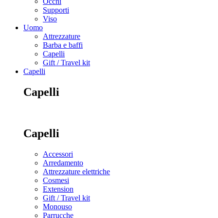
Occhi
Supporti
Viso
Uomo
Attrezzature
Barba e baffi
Capelli
Gift / Travel kit
Capelli
Capelli
Capelli
Accessori
Arredamento
Attrezzature elettriche
Cosmesi
Extension
Gift / Travel kit
Monouso
Parrucche