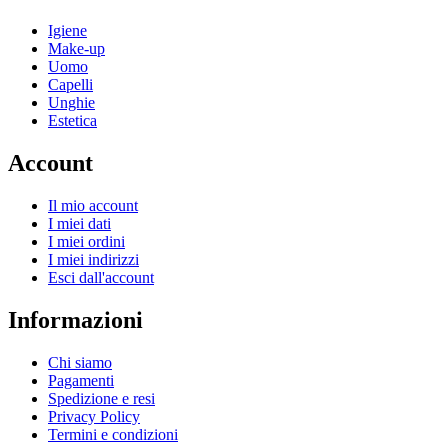
Igiene
Make-up
Uomo
Capelli
Unghie
Estetica
Account
Il mio account
I miei dati
I miei ordini
I miei indirizzi
Esci dall'account
Informazioni
Chi siamo
Pagamenti
Spedizione e resi
Privacy Policy
Termini e condizioni