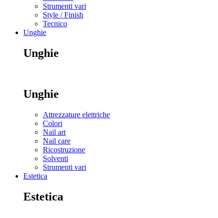
Strumenti vari
Style / Finish
Tecnico
Unghie
Unghie
Unghie
Attrezzature elettriche
Colori
Nail art
Nail care
Ricostruzione
Solventi
Strumenti vari
Estetica
Estetica