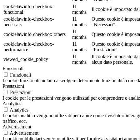
cookielawinfo-checkbox-
11
Il cookie è impostato da
functional
months
cookielawinfo-checkbox-
11
Questo cookie è impostat
necessary
months
"Necessari".
11
cookielawinfo-checkbox-others
Questo cookie è impostat
months
cookielawinfo-checkbox-
11
Questo cookie è impostat
performance
months
"Prestazioni".
11
Il cookie è impostato d
viewed_cookie_policy
months
alcun dato personale.
Funzionali
Funzionali
I cookie funzionali aiutano a svolgere determinate funzionalità come la 
Prestazioni
Prestazioni
I cookie per le prestazioni vengono utilizzati per comprendere e analizz
Analytics
Analytics
I cookie analitici vengono utilizzati per capire come i visitatori inter
traffico, ecc.
Advertisement
Advertisement
I cookie pubblicitari vengono utilizzati per fornire ai visitatori annun