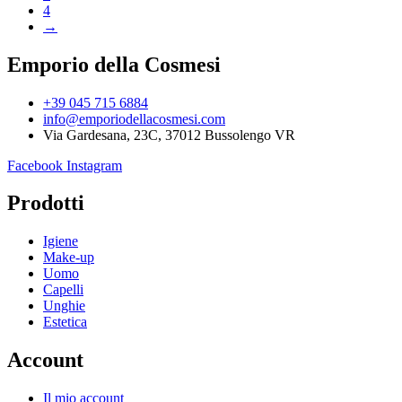
4
→
Emporio della Cosmesi
+39 045 715 6884
info@emporiodellacosmesi.com
Via Gardesana, 23C, 37012 Bussolengo VR
Facebook
Instagram
Prodotti
Igiene
Make-up
Uomo
Capelli
Unghie
Estetica
Account
Il mio account