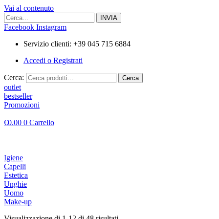
Vai al contenuto
Facebook
Instagram
Servizio clienti: +39 045 715 6884
Accedi o Registrati
Cerca:
Cerca
outlet
bestseller
Promozioni
€
0.00
0
Carrello
Igiene
Capelli
Estetica
Unghie
Uomo
Make-up
Visualizzazione di 1-12 di 48 risultati