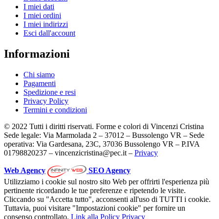
I miei dati
I miei ordini
I miei indirizzi
Esci dall'account
Informazioni
Chi siamo
Pagamenti
Spedizione e resi
Privacy Policy
Termini e condizioni
© 2022 Tutti i diritti riservati. Forme e colori di Vincenzi Cristina
Sede legale: Via Marmolada 2 – 37012 – Bussolengo VR – Sede
operativa: Via Gardesana, 23C, 37036 Bussolengo VR – P.IVA
01798820237 – vincenzicristina@pec.it –
Privacy
Web Agency
SEO Agency
Utilizziamo i cookie sul nostro sito Web per offrirti l'esperienza più
pertinente ricordando le tue preferenze e ripetendo le visite.
Cliccando su "Accetta tutto", acconsenti all'uso di TUTTI i cookie.
Tuttavia, puoi visitare "Impostazioni cookie" per fornire un
consenso controllato.
Link alla Policy Privacy