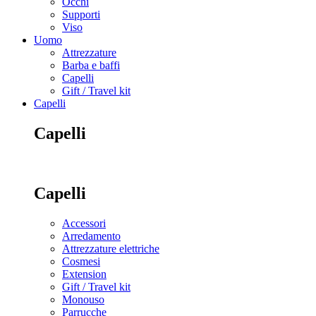
Occhi
Supporti
Viso
Uomo
Attrezzature
Barba e baffi
Capelli
Gift / Travel kit
Capelli
Capelli
Capelli
Accessori
Arredamento
Attrezzature elettriche
Cosmesi
Extension
Gift / Travel kit
Monouso
Parrucche