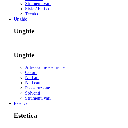
Strumenti vari
Style / Finish
Tecnico
Unghie
Unghie
Unghie
Attrezzature elettriche
Colori
Nail art
Nail care
Ricostruzione
Solventi
Strumenti vari
Estetica
Estetica