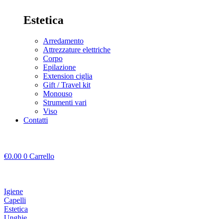
Estetica
Arredamento
Attrezzature elettriche
Corpo
Epilazione
Extension ciglia
Gift / Travel kit
Monouso
Strumenti vari
Viso
Contatti
€
0.00
0
Carrello
Igiene
Capelli
Estetica
Unghie