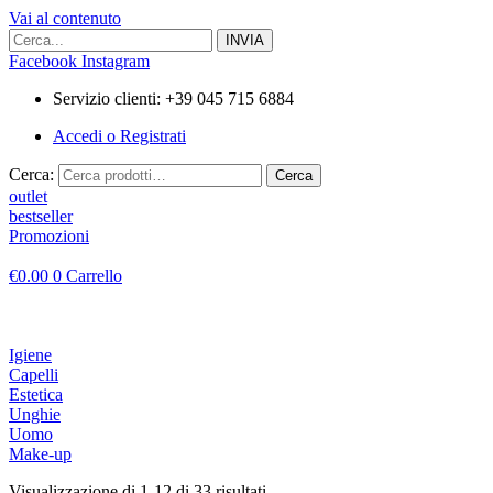
Vai al contenuto
Facebook
Instagram
Servizio clienti: +39 045 715 6884
Accedi o Registrati
Cerca:
Cerca
outlet
bestseller
Promozioni
€
0.00
0
Carrello
Igiene
Capelli
Estetica
Unghie
Uomo
Make-up
Visualizzazione di 1-12 di 33 risultati