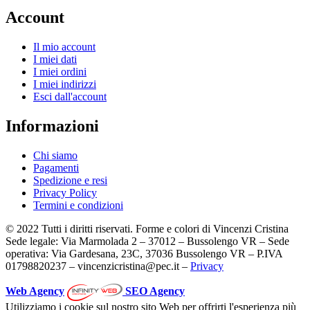
Account
Il mio account
I miei dati
I miei ordini
I miei indirizzi
Esci dall'account
Informazioni
Chi siamo
Pagamenti
Spedizione e resi
Privacy Policy
Termini e condizioni
© 2022 Tutti i diritti riservati. Forme e colori di Vincenzi Cristina
Sede legale: Via Marmolada 2 – 37012 – Bussolengo VR – Sede
operativa: Via Gardesana, 23C, 37036 Bussolengo VR – P.IVA
01798820237 – vincenzicristina@pec.it –
Privacy
Web Agency
SEO Agency
Utilizziamo i cookie sul nostro sito Web per offrirti l'esperienza più