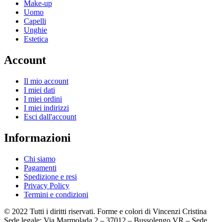
Make-up
Uomo
Capelli
Unghie
Estetica
Account
Il mio account
I miei dati
I miei ordini
I miei indirizzi
Esci dall'account
Informazioni
Chi siamo
Pagamenti
Spedizione e resi
Privacy Policy
Termini e condizioni
© 2022 Tutti i diritti riservati. Forme e colori di Vincenzi Cristina
Sede legale: Via Marmolada 2 – 37012 – Bussolengo VR – Sede