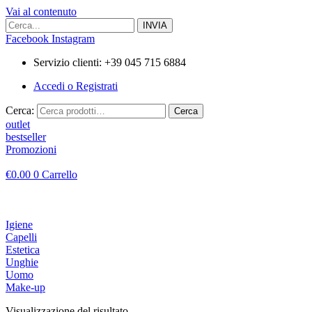
Vai al contenuto
Facebook
Instagram
Servizio clienti: +39 045 715 6884
Accedi o Registrati
Cerca:
Cerca
outlet
bestseller
Promozioni
€
0.00
0
Carrello
Igiene
Capelli
Estetica
Unghie
Uomo
Make-up
Visualizzazione del risultato