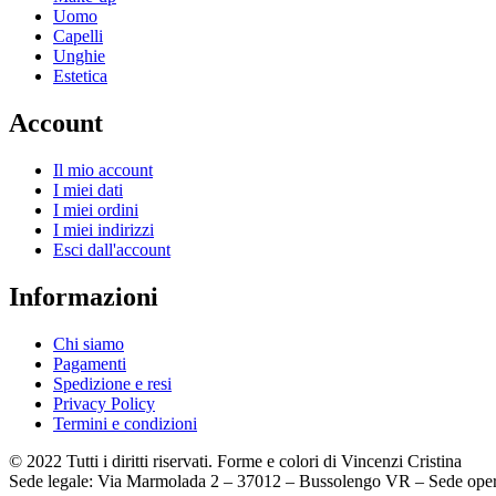
Uomo
Capelli
Unghie
Estetica
Account
Il mio account
I miei dati
I miei ordini
I miei indirizzi
Esci dall'account
Informazioni
Chi siamo
Pagamenti
Spedizione e resi
Privacy Policy
Termini e condizioni
© 2022 Tutti i diritti riservati. Forme e colori di Vincenzi Cristina
Sede legale: Via Marmolada 2 – 37012 – Bussolengo VR – Sede oper