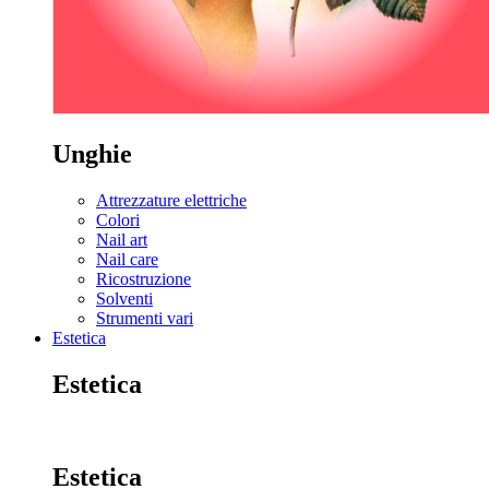
Unghie
Attrezzature elettriche
Colori
Nail art
Nail care
Ricostruzione
Solventi
Strumenti vari
Estetica
Estetica
Estetica