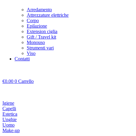
Arredamento
Attrezzature elettriche
Corpo
Epilazione
Extension ciglia
Gift / Travel kit
Monouso
Strumenti vari
Viso
Contatti
€
0.00
0
Carrello
Igiene
Capelli
Estetica
Unghie
Uomo
Make-up