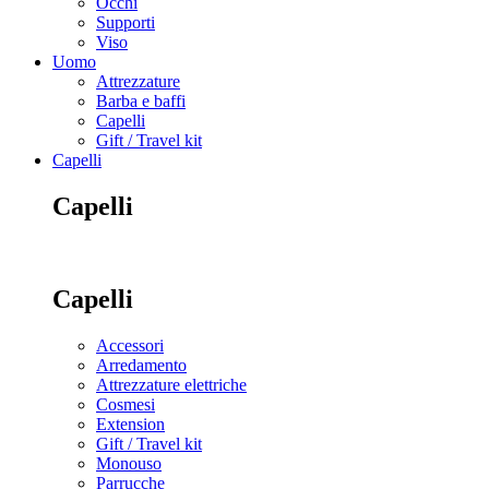
Occhi
Supporti
Viso
Uomo
Attrezzature
Barba e baffi
Capelli
Gift / Travel kit
Capelli
Capelli
Capelli
Accessori
Arredamento
Attrezzature elettriche
Cosmesi
Extension
Gift / Travel kit
Monouso
Parrucche