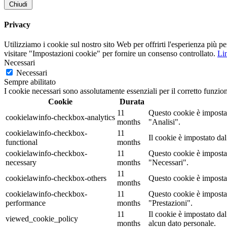
Chiudi
Privacy
Utilizziamo i cookie sul nostro sito Web per offrirti l'esperienza più p
visitare "Impostazioni cookie" per fornire un consenso controllato.
Lin
Necessari
Necessari
Sempre abilitato
I cookie necessari sono assolutamente essenziali per il corretto funzio
Cookie
Durata
11
Questo cookie è impostat
cookielawinfo-checkbox-analytics
months
"Analisi".
cookielawinfo-checkbox-
11
Il cookie è impostato da
functional
months
cookielawinfo-checkbox-
11
Questo cookie è impostat
necessary
months
"Necessari".
11
cookielawinfo-checkbox-others
Questo cookie è impostat
months
cookielawinfo-checkbox-
11
Questo cookie è impostat
performance
months
"Prestazioni".
11
Il cookie è impostato d
viewed_cookie_policy
months
alcun dato personale.