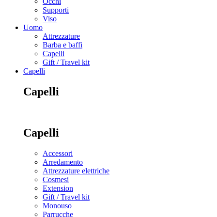
Occhi
Supporti
Viso
Uomo
Attrezzature
Barba e baffi
Capelli
Gift / Travel kit
Capelli
Capelli
Capelli
Accessori
Arredamento
Attrezzature elettriche
Cosmesi
Extension
Gift / Travel kit
Monouso
Parrucche