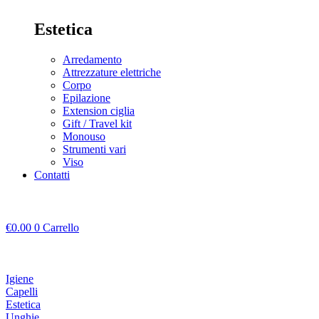
Estetica
Arredamento
Attrezzature elettriche
Corpo
Epilazione
Extension ciglia
Gift / Travel kit
Monouso
Strumenti vari
Viso
Contatti
€
0.00
0
Carrello
Igiene
Capelli
Estetica
Unghie