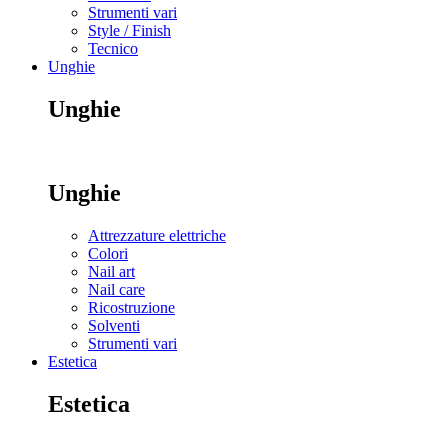
Strumenti vari
Style / Finish
Tecnico
Unghie
Unghie
Unghie
Attrezzature elettriche
Colori
Nail art
Nail care
Ricostruzione
Solventi
Strumenti vari
Estetica
Estetica