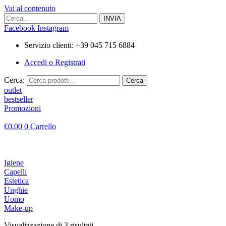
Vai al contenuto
Facebook
Instagram
Servizio clienti: +39 045 715 6884
Accedi o Registrati
Cerca:
Cerca
outlet
bestseller
Promozioni
€
0.00
0
Carrello
Igiene
Capelli
Estetica
Unghie
Uomo
Make-up
Visualizzazione di 3 risultati