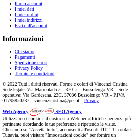
Il mio account
I miei dati
I miei ordini
I miei indirizzi
Esci dall'account
Informazioni
Chi siamo
Pagamenti
Spedizione e resi
Privacy Policy
Termini e condizioni
© 2022 Tutti i diritti riservati. Forme e colori di Vincenzi Cristina
Sede legale: Via Marmolada 2 – 37012 – Bussolengo VR – Sede
operativa: Via Gardesana, 23C, 37036 Bussolengo VR – P.IVA
01798820237 – vincenzicristina@pec.it –
Privacy
Web Agency
SEO Agency
Utilizziamo i cookie sul nostro sito Web per offrirti l'esperienza più
pertinente ricordando le tue preferenze e ripetendo le visite.
Cliccando su "Accetta tutto", acconsenti all'uso di TUTTI i cookie.
Tuttavia, puoi visitare "Impostazioni cookie" per fornire un