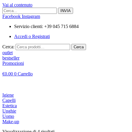
Vai al contenuto
Facebook
Instagram
Servizio clienti: +39 045 715 6884
Accedi o Registrati
Cerca:
Cerca
outlet
bestseller
Promozioni
€
0.00
0
Carrello
Igiene
Capelli
Estetica
Unghie
Uomo
Make-up
Visualizzazione di 4 risultati