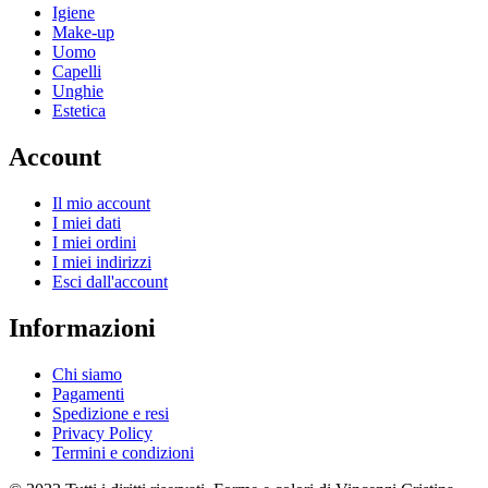
Igiene
Make-up
Uomo
Capelli
Unghie
Estetica
Account
Il mio account
I miei dati
I miei ordini
I miei indirizzi
Esci dall'account
Informazioni
Chi siamo
Pagamenti
Spedizione e resi
Privacy Policy
Termini e condizioni