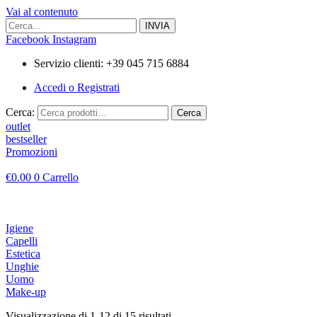
Vai al contenuto
Facebook
Instagram
Servizio clienti: +39 045 715 6884
Accedi o Registrati
Cerca:
Cerca
outlet
bestseller
Promozioni
€
0.00
0
Carrello
Igiene
Capelli
Estetica
Unghie
Uomo
Make-up
Visualizzazione di 1-12 di 15 risultati