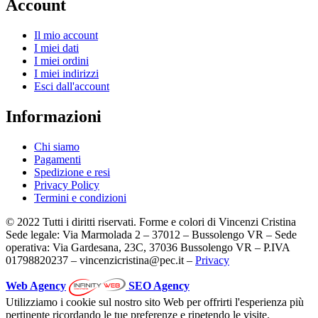
Account
Il mio account
I miei dati
I miei ordini
I miei indirizzi
Esci dall'account
Informazioni
Chi siamo
Pagamenti
Spedizione e resi
Privacy Policy
Termini e condizioni
© 2022 Tutti i diritti riservati. Forme e colori di Vincenzi Cristina
Sede legale: Via Marmolada 2 – 37012 – Bussolengo VR – Sede
operativa: Via Gardesana, 23C, 37036 Bussolengo VR – P.IVA
01798820237 – vincenzicristina@pec.it –
Privacy
Web Agency
SEO Agency
Utilizziamo i cookie sul nostro sito Web per offrirti l'esperienza più
pertinente ricordando le tue preferenze e ripetendo le visite.