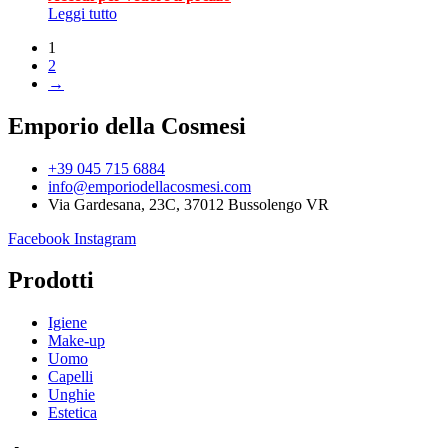
Leggi tutto
1
2
→
Emporio della Cosmesi
+39 045 715 6884
info@emporiodellacosmesi.com
Via Gardesana, 23C, 37012 Bussolengo VR
Facebook
Instagram
Prodotti
Igiene
Make-up
Uomo
Capelli
Unghie
Estetica