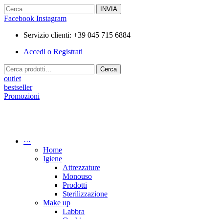
Vai
al
Facebook
Instagram
contenuto
Servizio clienti: +39 045 715 6884
Accedi o Registrati
Cerca:
Cerca
outlet
bestseller
Promozioni
···
Home
Igiene
Attrezzature
Monouso
Prodotti
Sterilizzazione
Make up
Labbra