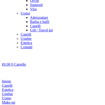
Occhi
Supporti
Viso
Uomo
Attrezzature
Barba e baffi
Capelli
Gift / Travel kit
Capelli
Unghie
Estetica
Contatti
€
0.00
0
Carrello
Igiene
Capelli
Estetica
Unghie
Uomo
Make-up