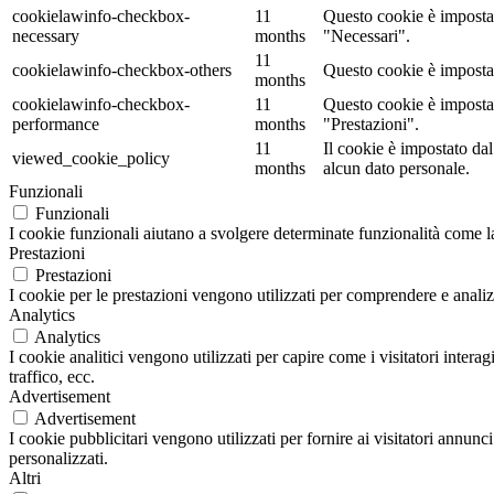
cookielawinfo-checkbox-
11
Questo cookie è impostat
necessary
months
"Necessari".
11
cookielawinfo-checkbox-others
Questo cookie è impostat
months
cookielawinfo-checkbox-
11
Questo cookie è impostat
performance
months
"Prestazioni".
11
Il cookie è impostato d
viewed_cookie_policy
months
alcun dato personale.
Funzionali
Funzionali
I cookie funzionali aiutano a svolgere determinate funzionalità come la 
Prestazioni
Prestazioni
I cookie per le prestazioni vengono utilizzati per comprendere e analizz
Analytics
Analytics
I cookie analitici vengono utilizzati per capire come i visitatori inter
traffico, ecc.
Advertisement
Advertisement
I cookie pubblicitari vengono utilizzati per fornire ai visitatori annun
personalizzati.
Altri