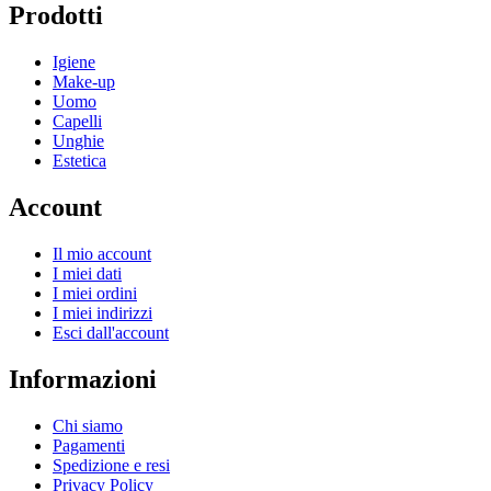
Prodotti
Igiene
Make-up
Uomo
Capelli
Unghie
Estetica
Account
Il mio account
I miei dati
I miei ordini
I miei indirizzi
Esci dall'account
Informazioni
Chi siamo
Pagamenti
Spedizione e resi
Privacy Policy