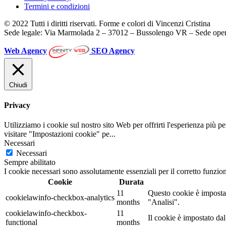
Termini e condizioni
© 2022 Tutti i diritti riservati. Forme e colori di Vincenzi Cristina
Sede legale: Via Marmolada 2 – 37012 – Bussolengo VR – Sede oper
Web Agency
SEO Agency
Chiudi
Privacy
Utilizziamo i cookie sul nostro sito Web per offrirti l'esperienza più p
visitare "Impostazioni cookie" pe
...
Necessari
Necessari
Sempre abilitato
I cookie necessari sono assolutamente essenziali per il corretto funzio
Cookie
Durata
11
Questo cookie è impostat
cookielawinfo-checkbox-analytics
months
"Analisi".
cookielawinfo-checkbox-
11
Il cookie è impostato da
functional
months