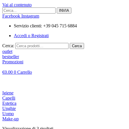
Vai al contenuto
Facebook
Instagram
Servizio clienti: +39 045 715 6884
Accedi o Registrati
Cerca:
Cerca
outlet
bestseller
Promozioni
€
0.00
0
Carrello
Igiene
Capelli
Estetica
Unghie
Uomo
Make-up
Visualizzazione di 3 risultati