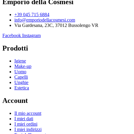
Emporio della Cosmesi
+39 045 715 6884
info@emporiodellacosmesi.com
Via Gardesana, 23C, 37012 Bussolengo VR
Facebook
Instagram
Prodotti
Igiene
Make-up
Uomo
Capelli
Unghie
Estetica
Account
Il mio account
I miei dati
I miei ordini
I miei indirizzi