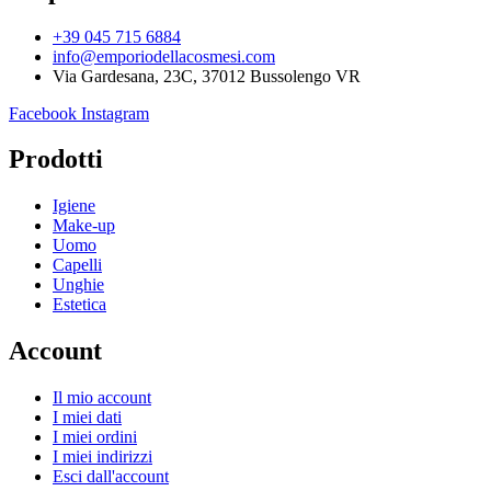
+39 045 715 6884
info@emporiodellacosmesi.com
Via Gardesana, 23C, 37012 Bussolengo VR
Facebook
Instagram
Prodotti
Igiene
Make-up
Uomo
Capelli
Unghie
Estetica
Account
Il mio account
I miei dati
I miei ordini
I miei indirizzi
Esci dall'account