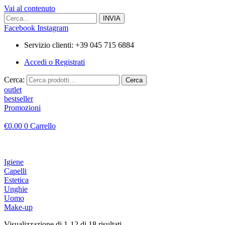
Vai al contenuto
Facebook
Instagram
Servizio clienti: +39 045 715 6884
Accedi o Registrati
Cerca:
Cerca
outlet
bestseller
Promozioni
€
0.00
0
Carrello
Igiene
Capelli
Estetica
Unghie
Uomo
Make-up
Visualizzazione di 1-12 di 18 risultati