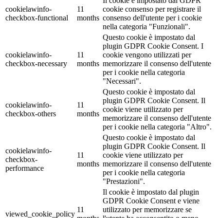
Il cookie è impostato dal GDPR
cookielawinfo-
11
cookie consenso per registrare il
checkbox-functional
months
consenso dell'utente per i cookie
nella categoria "Funzionali".
Questo cookie è impostato dal
plugin GDPR Cookie Consent. I
cookielawinfo-
11
cookie vengono utilizzati per
checkbox-necessary
months
memorizzare il consenso dell'utente
per i cookie nella categoria
"Necessari".
Questo cookie è impostato dal
plugin GDPR Cookie Consent. Il
cookielawinfo-
11
cookie viene utilizzato per
checkbox-others
months
memorizzare il consenso dell'utente
per i cookie nella categoria "Altro".
Questo cookie è impostato dal
plugin GDPR Cookie Consent. Il
cookielawinfo-
11
cookie viene utilizzato per
checkbox-
months
memorizzare il consenso dell'utente
performance
per i cookie nella categoria
"Prestazioni".
Il cookie è impostato dal plugin
GDPR Cookie Consent e viene
11
utilizzato per memorizzare se
viewed_cookie_policy