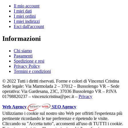
Il mio account
I miei dati
I miei ordini
I miei indirizzi
Esci dall'account
Informazioni
Chi siamo
Pagamenti
Spedizione e resi
Privacy Policy
Termini e condizioni
© 2022 Tutti i diritti riservati. Forme e colori di Vincenzi Cristina
Sede legale: Via Marmolada 2 – 37012 – Bussolengo VR – Sede
operativa: Via Gardesana, 23C, 37036 Bussolengo VR – P.IVA
01798820237 – vincenzicristina@pec.it –
Privacy
Web Agency
SEO Agency
Utilizziamo i cookie sul nostro sito Web per offrirti l'esperienza più
pertinente ricordando le tue preferenze e ripetendo le visite.
Cliccando su "Accetta tutto", acconsenti all'uso di TUTTI i cookie.