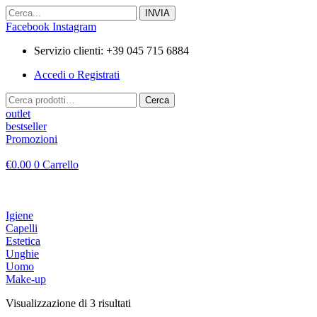
Vai
al
Facebook
Instagram
contenuto
Servizio clienti: +39 045 715 6884
Accedi o Registrati
Cerca:
Cerca
outlet
bestseller
Promozioni
€
0.00
0
Carrello
Igiene
Capelli
Estetica
Unghie
Uomo
Make-up
Visualizzazione di 3 risultati