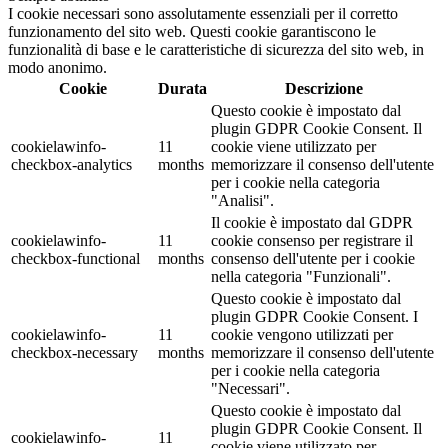
I cookie necessari sono assolutamente essenziali per il corretto
funzionamento del sito web. Questi cookie garantiscono le
funzionalità di base e le caratteristiche di sicurezza del sito web, in
modo anonimo.
Cookie
Durata
Descrizione
Questo cookie è impostato dal
plugin GDPR Cookie Consent. Il
cookielawinfo-
11
cookie viene utilizzato per
checkbox-analytics
months
memorizzare il consenso dell'utente
per i cookie nella categoria
"Analisi".
Il cookie è impostato dal GDPR
cookielawinfo-
11
cookie consenso per registrare il
checkbox-functional
months
consenso dell'utente per i cookie
nella categoria "Funzionali".
Questo cookie è impostato dal
plugin GDPR Cookie Consent. I
cookielawinfo-
11
cookie vengono utilizzati per
checkbox-necessary
months
memorizzare il consenso dell'utente
per i cookie nella categoria
"Necessari".
Questo cookie è impostato dal
plugin GDPR Cookie Consent. Il
cookielawinfo-
11
cookie viene utilizzato per