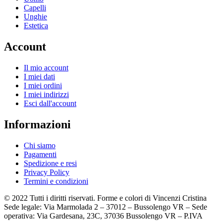
Capelli
Unghie
Estetica
Account
Il mio account
I miei dati
I miei ordini
I miei indirizzi
Esci dall'account
Informazioni
Chi siamo
Pagamenti
Spedizione e resi
Privacy Policy
Termini e condizioni
© 2022 Tutti i diritti riservati. Forme e colori di Vincenzi Cristina
Sede legale: Via Marmolada 2 – 37012 – Bussolengo VR – Sede
operativa: Via Gardesana, 23C, 37036 Bussolengo VR – P.IVA