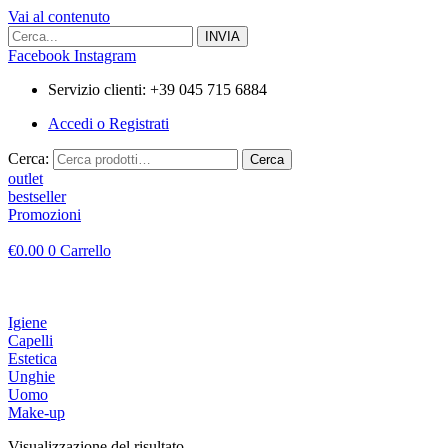
Vai al contenuto
Facebook
Instagram
Servizio clienti: +39 045 715 6884
Accedi o Registrati
Cerca:
Cerca
outlet
bestseller
Promozioni
€
0.00
0
Carrello
Igiene
Capelli
Estetica
Unghie
Uomo
Make-up
Visualizzazione del risultato