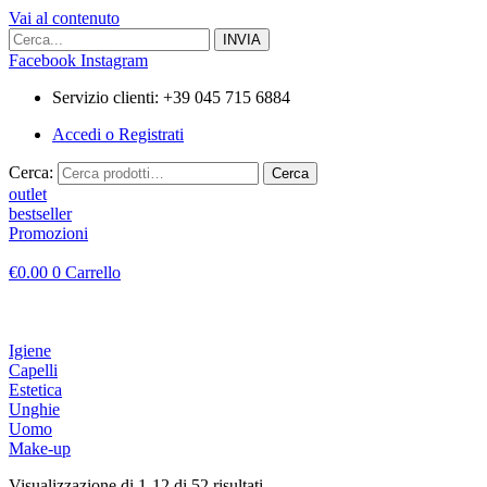
Vai al contenuto
Facebook
Instagram
Servizio clienti: +39 045 715 6884
Accedi o Registrati
Cerca:
Cerca
outlet
bestseller
Promozioni
€
0.00
0
Carrello
Igiene
Capelli
Estetica
Unghie
Uomo
Make-up
Visualizzazione di 1-12 di 52 risultati