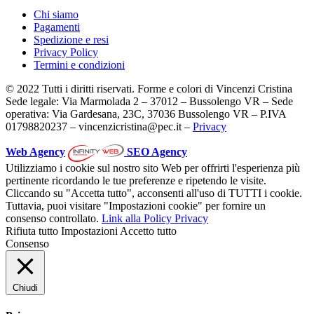
Chi siamo
Pagamenti
Spedizione e resi
Privacy Policy
Termini e condizioni
© 2022 Tutti i diritti riservati. Forme e colori di Vincenzi Cristina
Sede legale: Via Marmolada 2 – 37012 – Bussolengo VR – Sede
operativa: Via Gardesana, 23C, 37036 Bussolengo VR – P.IVA
01798820237 – vincenzicristina@pec.it –
Privacy
Web Agency
SEO Agency
Utilizziamo i cookie sul nostro sito Web per offrirti l'esperienza più
pertinente ricordando le tue preferenze e ripetendo le visite.
Cliccando su "Accetta tutto", acconsenti all'uso di TUTTI i cookie.
Tuttavia, puoi visitare "Impostazioni cookie" per fornire un
consenso controllato.
Link alla Policy Privacy
Rifiuta tutto
Impostazioni
Accetto tutto
Consenso
Chiudi