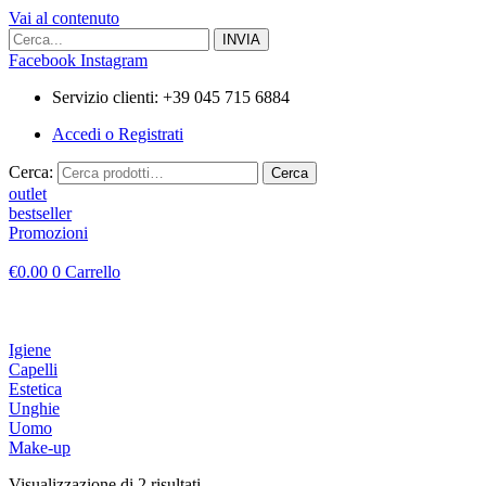
Vai al contenuto
Facebook
Instagram
Servizio clienti: +39 045 715 6884
Accedi o Registrati
Cerca:
Cerca
outlet
bestseller
Promozioni
€
0.00
0
Carrello
Igiene
Capelli
Estetica
Unghie
Uomo
Make-up
Visualizzazione di 2 risultati