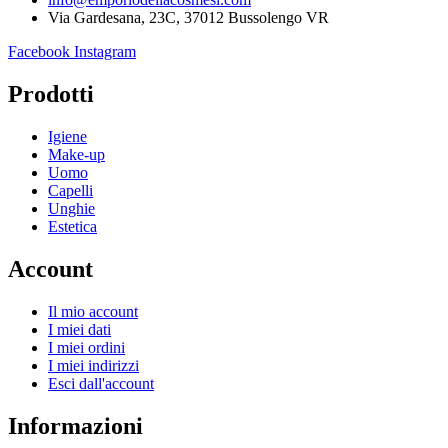
Via Gardesana, 23C, 37012 Bussolengo VR
Facebook
Instagram
Prodotti
Igiene
Make-up
Uomo
Capelli
Unghie
Estetica
Account
Il mio account
I miei dati
I miei ordini
I miei indirizzi
Esci dall'account
Informazioni