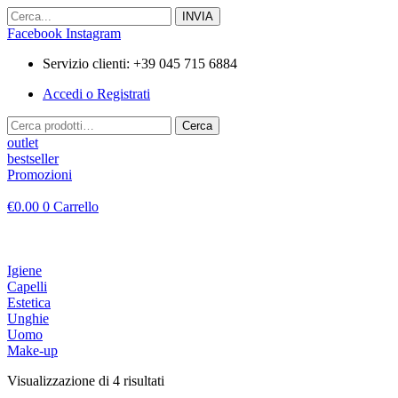
Vai
al
Facebook
Instagram
contenuto
Servizio clienti: +39 045 715 6884
Accedi o Registrati
Cerca:
Cerca
outlet
bestseller
Promozioni
€
0.00
0
Carrello
Igiene
Capelli
Estetica
Unghie
Uomo
Make-up
Visualizzazione di 4 risultati