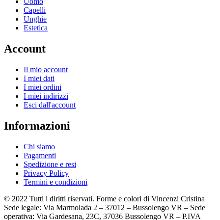
Uomo
Capelli
Unghie
Estetica
Account
Il mio account
I miei dati
I miei ordini
I miei indirizzi
Esci dall'account
Informazioni
Chi siamo
Pagamenti
Spedizione e resi
Privacy Policy
Termini e condizioni
© 2022 Tutti i diritti riservati. Forme e colori di Vincenzi Cristina
Sede legale: Via Marmolada 2 – 37012 – Bussolengo VR – Sede
operativa: Via Gardesana, 23C, 37036 Bussolengo VR – P.IVA