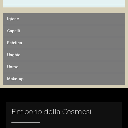
Igiene
Capelli
Estetica
Unghie
Uomo
Make-up
Emporio della Cosmesi