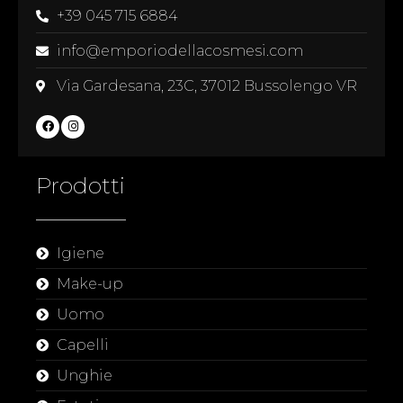
+39 045 715 6884
info@emporiodellacosmesi.com
Via Gardesana, 23C, 37012 Bussolengo VR
Prodotti
Igiene
Make-up
Uomo
Capelli
Unghie