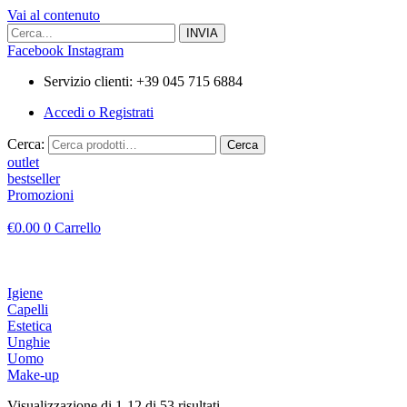
Vai al contenuto
Facebook
Instagram
Servizio clienti: +39 045 715 6884
Accedi o Registrati
Cerca:
Cerca
outlet
bestseller
Promozioni
€
0.00
0
Carrello
Igiene
Capelli
Estetica
Unghie
Uomo
Make-up
Visualizzazione di 1-12 di 53 risultati