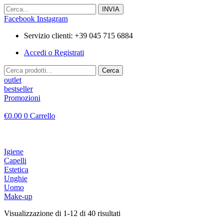
Vai
al
Facebook
Instagram
contenuto
Servizio clienti: +39 045 715 6884
Accedi o Registrati
Cerca:
Cerca
outlet
bestseller
Promozioni
€
0.00
0
Carrello
Igiene
Capelli
Estetica
Unghie
Uomo
Make-up
Visualizzazione di 1-12 di 40 risultati