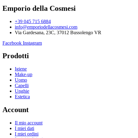
Emporio della Cosmesi
+39 045 715 6884
info@emporiodellacosmesi.com
Via Gardesana, 23C, 37012 Bussolengo VR
Facebook
Instagram
Prodotti
Igiene
Make-up
Uomo
Capelli
Unghie
Estetica
Account
Il mio account
I miei dati
I miei ordini